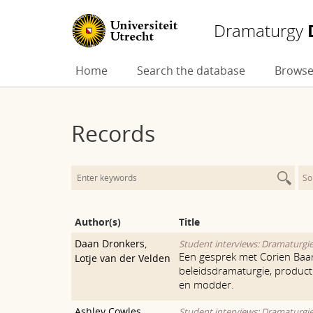
Dramaturgy
Skip
Home
Search the database
Browse
to
content
Records
So
Author(s)
Title
Daan Dronkers
,
Student interviews: Dramaturgi
Een gesprek met Corien Baar
Lotje van der Velden
beleidsdramaturgie, product
en modder.
Ashley Cowles
,
Student interviews: Dramaturgi