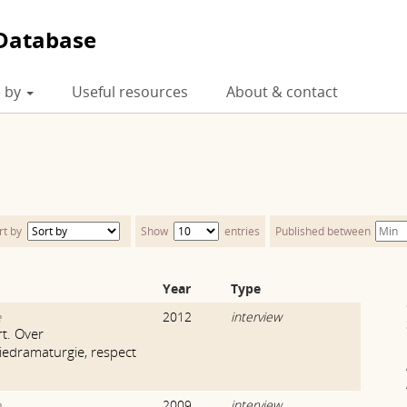
Database
 by
Useful resources
About & contact
rt by
Show
entries
Published between
Year
Type
2012
interview
e
t. Over
iedramaturgie, respect
2009
interview
e