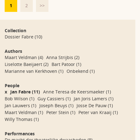
1
2
>>
Collection
Dossier Fabre
(10)
Authors
Maart Veldman
(4)
Anna Strijbis
(2)
Liselotte Baeijaert
(2)
Bart Patoor
(1)
Marianne van Kerkhoven
(1)
Onbekend
(1)
People
x
Jan Fabre
(11)
Anne Teresa de Keersmaeker
(1)
Bob Wilson
(1)
Guy Cassiers
(1)
Jan Joris Lamers
(1)
Jan Lauwers
(1)
Joseph Beuys
(1)
Josse De Pauw
(1)
Maart Veldman
(1)
Peter Stein
(1)
Peter van Kraaij
(1)
Willy Thomas
(1)
Performances
De macht der theaterlijke dwaasheden
(8)