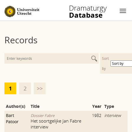
Dramaturgy
Database
Nav
Skip
to
Records
content
Sort
by
1
2
>>
Author(s)
Title
Year
Type
Bart
1982
interview
Dossier Fabre
Het soortgelijke Jan Fabre
Patoor
interview