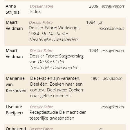
Anna
2009
essay/report
Dossier Fabre
Index
Strijbis
Maart
1984
yz
Dossier Fabre
Dossier Fabre: Werkscript.
Veldman
miscellaneous
1984:
De Macht der
Theaterlijke Dwaasheden
.
Maart
1984
essay/report
Dossier Fabre
Dossier Fabre: Stageverslag
Veldman
van
De Macht der
Theaterlijke Dwaasheden
.
De tekst en zijn varianten.
Marianne
1991
annotation
Deel één: Zoeken naar een
van
context. Deel twee: Zoeken
Kerkhoven
naar gelijke noemers
Liselotte
essay/report
Dossier Fabre
Receptiestudie De macht der
Baeijaert
teaterlijke dwaasheden
Onbekend
yz
Dossier Fabre