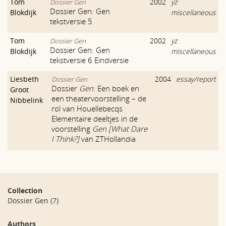
Tom
2002
yz
Dossier Gen
Dossier Gen: Gen
Blokdijk
miscellaneous
tekstversie 5
Tom
2002
yz
Dossier Gen
Dossier Gen: Gen
Blokdijk
miscellaneous
tekstversie 6 Eindversie
Liesbeth
2004
essay/report
Dossier Gen
Dossier
Gen
: Een boek en
Groot
een theatervoorstelling – de
Nibbelink
rol van Houellebecqs
Elementaire deeltjes in de
voorstelling
Gen [What Dare
I Think?]
van ZTHollandia
Collection
Dossier Gen
(7)
Authors