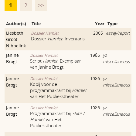
1
2
>>
Author(s)
Title
Year
Type
Liesbeth
2005
essay/report
Dossier Hamlet
Dossier
Hamlet
: Inventaris
Groot
Nibbelink
Janine
1986
yz
Dossier Hamlet
Script
Hamlet
. Exemplaar
Brogt
miscellaneous
van Janine Brogt.
Janine
1986
yz
Dossier Hamlet
Kopij voor de
Brogt
miscellaneous
programmakrant bij
Hamlet
van Het Publiekstheater
Janine
1986
yz
Dossier Hamlet
Programmakrant bij
Stilte /
Brogt
miscellaneous
Hamlet
van Het
Publiekstheater