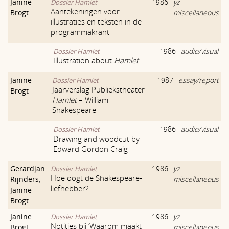
Janine
1986
yz
Dossier Hamlet
Aantekeningen voor
Brogt
miscellaneous
illustraties en teksten in de
programmakrant
1986
audio/visual
Dossier Hamlet
Illustration about
Hamlet
Janine
1987
essay/report
Dossier Hamlet
Jaarverslag Publiekstheater
Brogt
Hamlet
– William
Shakespeare
1986
audio/visual
Dossier Hamlet
Drawing and woodcut by
Edward Gordon Craig
Gerardjan
1986
yz
Dossier Hamlet
Hoe oogt de Shakespeare-
Rijnders
,
miscellaneous
liefhebber?
Janine
Brogt
Janine
1986
yz
Dossier Hamlet
Notities bij ‘Waarom maakt
Brogt
,
miscellaneous