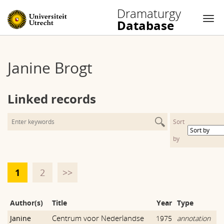
Dramaturgy
Database
Nav
Skip
to
Janine Brogt
content
Linked records
Sort
by
1
2
>>
Author(s)
Title
Year
Type
Centrum voor Nederlandse
Janine
1975
annotation