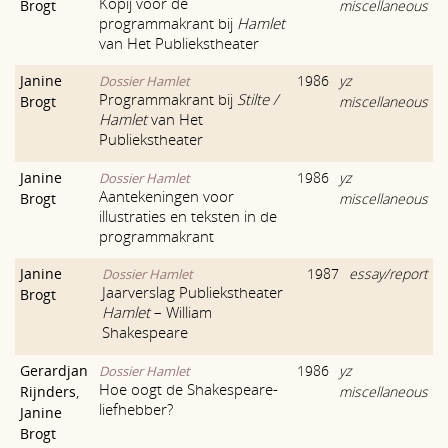
Kopij voor de
Brogt
miscellaneous
programmakrant bij
Hamlet
van Het Publiekstheater
Janine
1986
yz
Dossier Hamlet
Programmakrant bij
Stilte /
Brogt
miscellaneous
Hamlet
van Het
Publiekstheater
Janine
1986
yz
Dossier Hamlet
Aantekeningen voor
Brogt
miscellaneous
illustraties en teksten in de
programmakrant
Janine
1987
essay/report
Dossier Hamlet
Jaarverslag Publiekstheater
Brogt
Hamlet
– William
Shakespeare
Gerardjan
1986
yz
Dossier Hamlet
Hoe oogt de Shakespeare-
Rijnders
,
miscellaneous
liefhebber?
Janine
Brogt