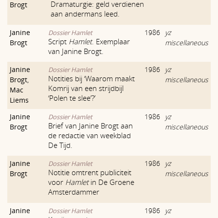
Dramaturgie: geld verdienen
Brogt
aan andermans leed.
Janine
1986
yz
Dossier Hamlet
Script
Hamlet
. Exemplaar
Brogt
miscellaneous
van Janine Brogt.
Janine
1986
yz
Dossier Hamlet
Notities bij ‘Waarom maakt
Brogt
,
miscellaneous
Komrij van een strijdbijl
Mac
‘Polen te slee’?’
Liems
Janine
1986
yz
Dossier Hamlet
Brief van Janine Brogt aan
Brogt
miscellaneous
de redactie van weekblad
De Tijd.
Janine
1986
yz
Dossier Hamlet
Notitie omtrent publiciteit
Brogt
miscellaneous
voor
Hamlet
in De Groene
Amsterdammer
Janine
1986
yz
Dossier Hamlet