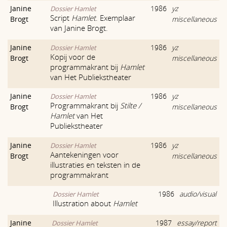
Janine
1986
yz
Dossier Hamlet
Script
Hamlet
. Exemplaar
Brogt
miscellaneous
van Janine Brogt.
Janine
1986
yz
Dossier Hamlet
Kopij voor de
Brogt
miscellaneous
programmakrant bij
Hamlet
van Het Publiekstheater
Janine
1986
yz
Dossier Hamlet
Programmakrant bij
Stilte /
Brogt
miscellaneous
Hamlet
van Het
Publiekstheater
Janine
1986
yz
Dossier Hamlet
Aantekeningen voor
Brogt
miscellaneous
illustraties en teksten in de
programmakrant
1986
audio/visual
Dossier Hamlet
Illustration about
Hamlet
Janine
1987
essay/report
Dossier Hamlet