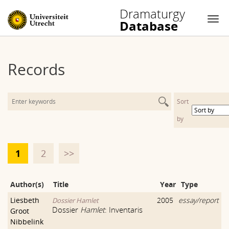
Dramaturgy
Database
Nav
Skip
to
Records
content
Sort
by
1
2
>>
Author(s)
Title
Year
Type
Liesbeth
2005
essay/report
Dossier Hamlet
Dossier
Hamlet
: Inventaris
Groot
Nibbelink