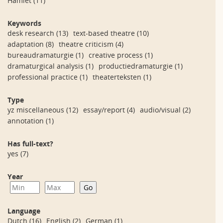
Hamlet
(11)
Keywords
desk research
(13)
text-based theatre
(10)
adaptation
(8)
theatre criticism
(4)
bureaudramaturgie
(1)
creative process
(1)
dramaturgical analysis
(1)
productiedramaturgie
(1)
professional practice
(1)
theaterteksten
(1)
Type
yz miscellaneous
(12)
essay/report
(4)
audio/visual
(2)
annotation
(1)
Has full-text?
yes
(7)
Year
Language
Dutch
(16)
English
(2)
German
(1)